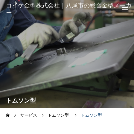
コイケ金型株式会社｜八尾市の総合金型メーカ
ー
トムソン型
サービス
トムソン型
トムソン型